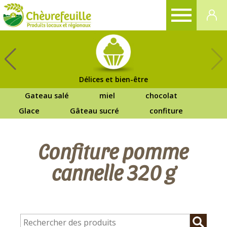
CHÈVREFEUILLE
Délices et bien-être
Gateau salé
miel
chocolat
Glace
Gâteau sucré
confiture
Confiture pomme
cannelle 320 g