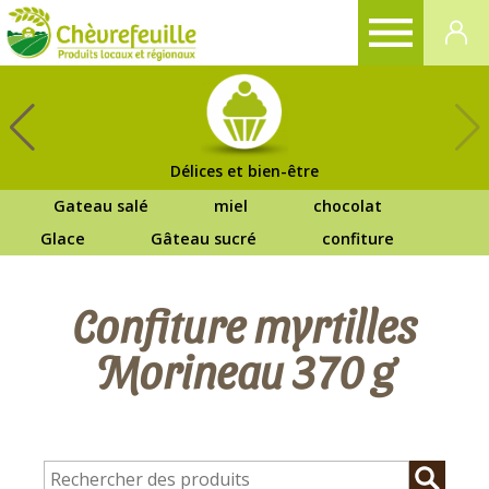
CHÈVREFEUILLE
Délices et bien-être
Gateau salé
miel
chocolat
Glace
Gâteau sucré
confiture
Confiture myrtilles
Morineau 370 g