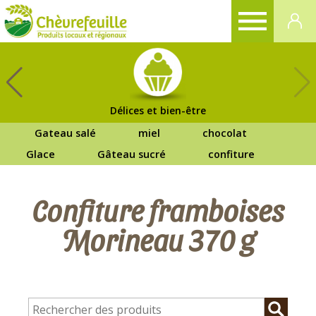
CHÈVREFEUILLE
Délices et bien-être
Gateau salé
miel
chocolat
Glace
Gâteau sucré
confiture
Confiture framboises
Morineau 370 g