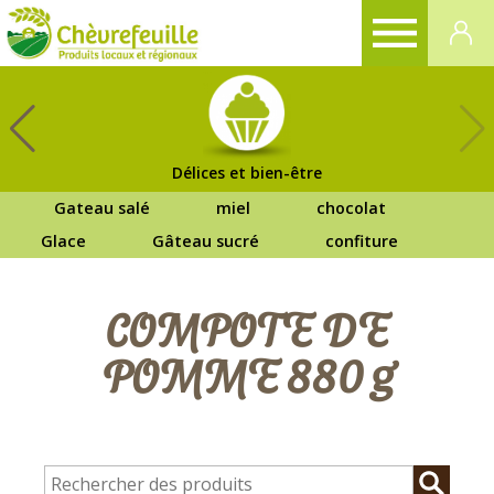
CHÈVREFEUILLE
Délices et bien-être
Gateau salé
miel
chocolat
Glace
Gâteau sucré
confiture
COMPOTE DE
POMME 880 g