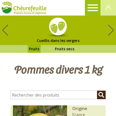
CHÈVREFEUILLE
Cueillis dans les vergers
Fruits
Fruits secs
Pommes divers 1 kg
Origine
France