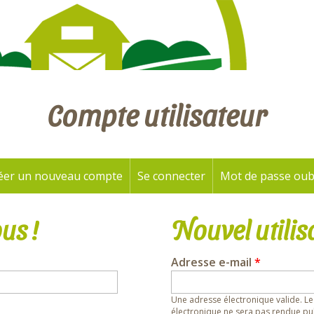
Compte utilisateur
éer un nouveau compte
Se connecter
(onglet actif)
Mot de passe oub
us !
Nouvel utilis
Adresse e-mail
*
Une adresse électronique valide. Le
électronique ne sera pas rendue pub