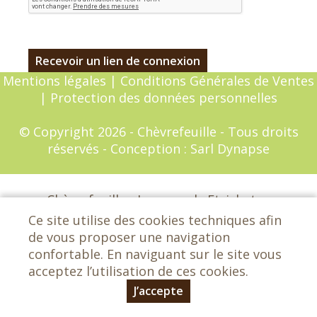
Mentions légales
|
Conditions Générales de Ventes
|
Protection des données personnelles
© Copyright 2026 - Chèvrefeuille - Tous droits
réservés - Conception :
Sarl Dynapse
Chèvrefeuille - Les grands Etrichets -
72650 Saint-Saturnin - 02 43 25 29 42
Ce site utilise des cookies techniques afin
lemagasinchevrefeuille@orange.fr
de vous proposer une navigation
confortable. En naviguant sur le site vous
acceptez l’utilisation de ces cookies.
J’accepte