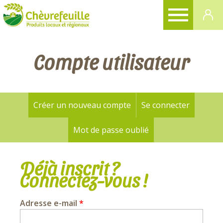
CHÈVREFEUILLE
Compte utilisateur
Créer un nouveau compte
Se connecter
(onglet a
Onglets
principaux
Mot de passe oublié
Déjà inscrit ?
Connectez-vous !
Adresse e-mail
*