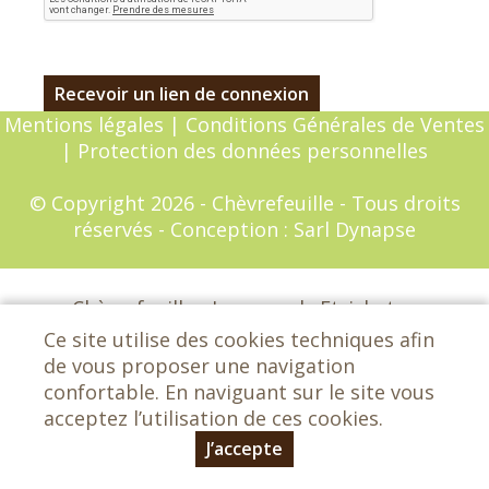
Mentions légales
|
Conditions Générales de Ventes
|
Protection des données personnelles
© Copyright 2026 - Chèvrefeuille - Tous droits
réservés - Conception :
Sarl Dynapse
Chèvrefeuille - Les grands Etrichets -
72650 Saint-Saturnin - 02 43 25 29 42
Ce site utilise des cookies techniques afin
lemagasinchevrefeuille@orange.fr
de vous proposer une navigation
confortable. En naviguant sur le site vous
acceptez l’utilisation de ces cookies.
J’accepte