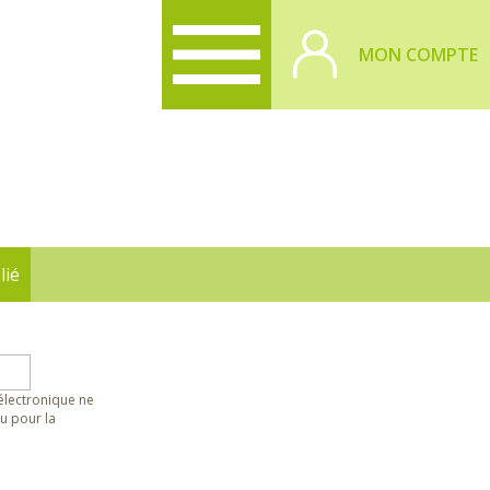
MON COMPTE
lié
 électronique ne
u pour la