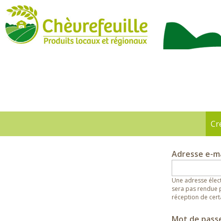
CHÈVREFEUILLE
Cr
Onglets
principaux
Adresse e-m
Une adresse élect
sera pas rendue p
réception de cert
Mot de pass