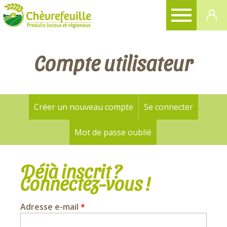
CHÈVREFEUILLE
Compte utilisateur
Créer un nouveau compte
Se connecter
(onglet a
Onglets
principaux
Mot de passe oublié
Déjà inscrit ?
Connectez-vous !
Adresse e-mail
*