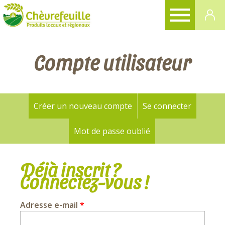
CHÈVREFEUILLE
Compte utilisateur
Créer un nouveau compte
Se connecter
(onglet a
Onglets
principaux
Mot de passe oublié
Déjà inscrit ?
Connectez-vous !
Adresse e-mail
*