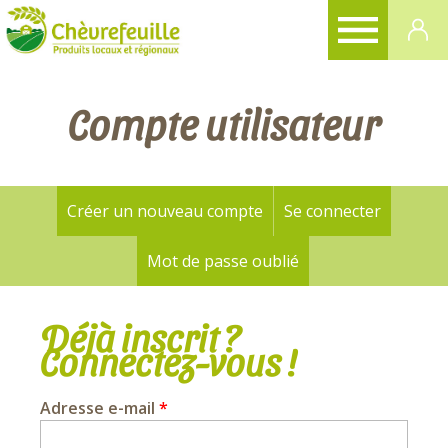
CHÈVREFEUILLE
Compte utilisateur
Créer un nouveau compte
Se connecter
(onglet a
Onglets
principaux
Mot de passe oublié
Déjà inscrit ?
Connectez-vous !
Adresse e-mail
*