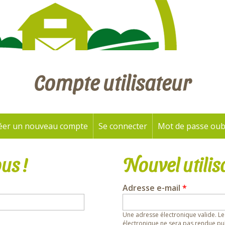
Compte utilisateur
éer un nouveau compte
Se connecter
(onglet actif)
Mot de passe oub
us !
Nouvel utilis
Adresse e-mail
*
Une adresse électronique valide. Le
électronique ne sera pas rendue pub