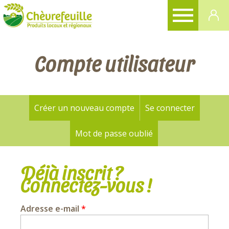
CHÈVREFEUILLE
Compte utilisateur
Créer un nouveau compte
Se connecter
(onglet a
Onglets
principaux
Mot de passe oublié
Déjà inscrit ?
Connectez-vous !
Adresse e-mail
*