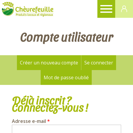
CHÈVREFEUILLE
Compte utilisateur
Créer un nouveau compte
Se connecter
(onglet a
Onglets
principaux
Mot de passe oublié
Déjà inscrit ?
Connectez-vous !
Adresse e-mail
*