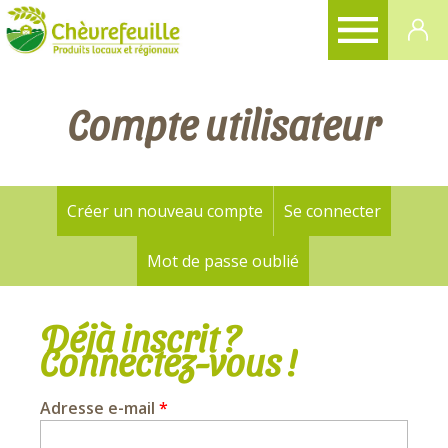
CHÈVREFEUILLE
Compte utilisateur
Créer un nouveau compte
Se connecter
(onglet a
Onglets
principaux
Mot de passe oublié
Déjà inscrit ?
Connectez-vous !
Adresse e-mail
*