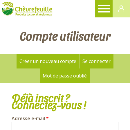
CHÈVREFEUILLE
Compte utilisateur
Créer un nouveau compte
Se connecter
(onglet a
Onglets
principaux
Mot de passe oublié
Déjà inscrit ?
Connectez-vous !
Adresse e-mail
*