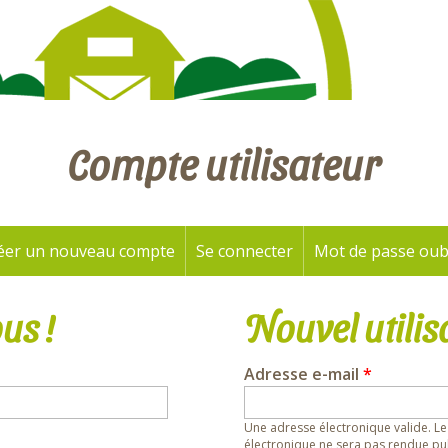
Compte utilisateur
éer un nouveau compte
Se connecter
(onglet actif)
Mot de passe oub
us !
Nouvel utilis
Adresse e-mail
*
Une adresse électronique valide. Le
électronique ne sera pas rendue pub