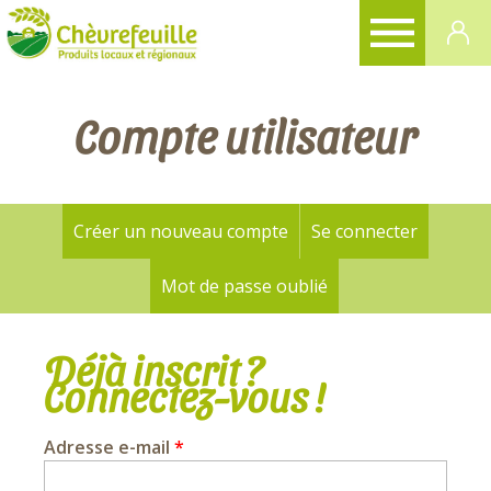
CHÈVREFEUILLE
Compte utilisateur
Créer un nouveau compte
Se connecter
(onglet a
Onglets
principaux
Mot de passe oublié
Déjà inscrit ?
Connectez-vous !
Adresse e-mail
*