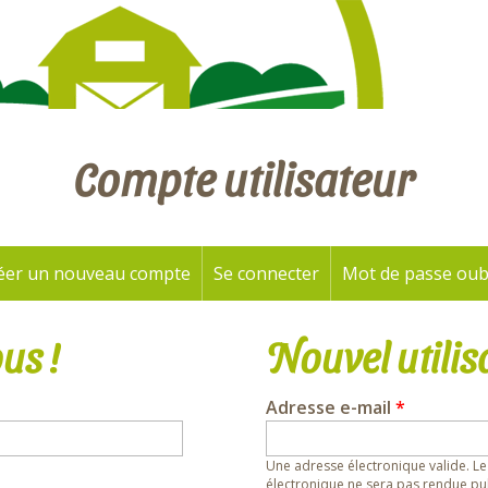
Compte utilisateur
éer un nouveau compte
Se connecter
(onglet actif)
Mot de passe oub
us !
Nouvel utilis
Adresse e-mail
*
Une adresse électronique valide. Le
électronique ne sera pas rendue pub