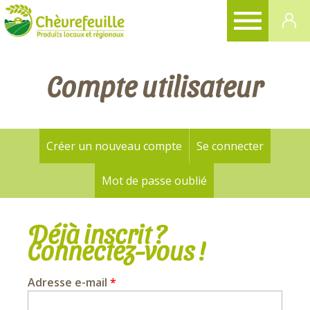
CHÈVREFEUILLE
Compte utilisateur
Créer un nouveau compte
Se connecter
(onglet a
Onglets
principaux
Mot de passe oublié
Déjà inscrit ?
Connectez-vous !
Adresse e-mail
*