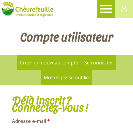
CHÈVREFEUILLE
Compte utilisateur
Créer un nouveau compte
Se connecter
(onglet a
Onglets
principaux
Mot de passe oublié
Déjà inscrit ?
Connectez-vous !
Adresse e-mail
*