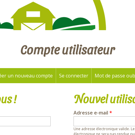
Compte utilisateur
éer un nouveau compte
Se connecter
(onglet actif)
Mot de passe oub
us !
Nouvel utilis
Adresse e-mail
*
Une adresse électronique valide. Le
électronique ne sera pas rendue pub