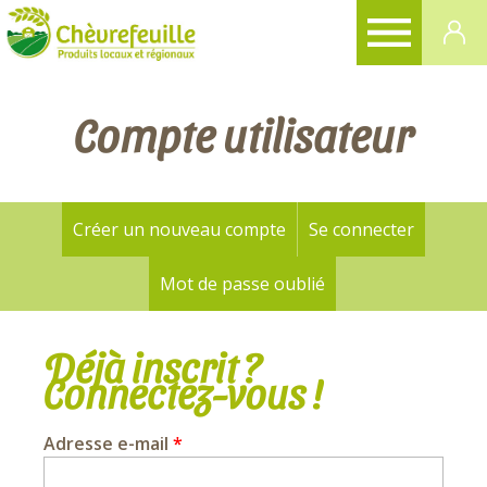
CHÈVREFEUILLE
Compte utilisateur
Créer un nouveau compte
Se connecter
(onglet a
Onglets
principaux
Mot de passe oublié
Déjà inscrit ?
Connectez-vous !
Adresse e-mail
*