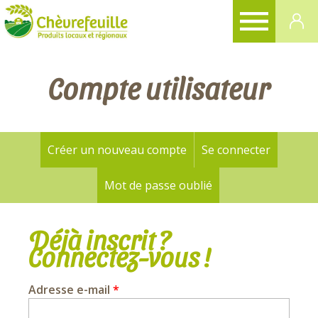
CHÈVREFEUILLE
Compte utilisateur
Créer un nouveau compte
Se connecter
(onglet a
Onglets
principaux
Mot de passe oublié
Déjà inscrit ?
Connectez-vous !
Adresse e-mail
*