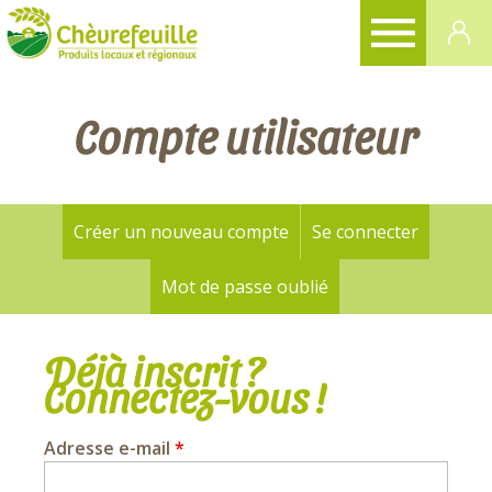
CHÈVREFEUILLE
Compte utilisateur
Créer un nouveau compte
Se connecter
(onglet a
Onglets
principaux
Mot de passe oublié
Déjà inscrit ?
Connectez-vous !
Adresse e-mail
*