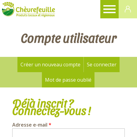
CHÈVREFEUILLE
Compte utilisateur
Créer un nouveau compte
Se connecter
(onglet a
Onglets
principaux
Mot de passe oublié
Déjà inscrit ?
Connectez-vous !
Adresse e-mail
*