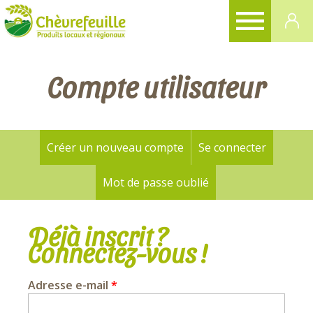
CHÈVREFEUILLE
Compte utilisateur
Créer un nouveau compte
Se connecter
(onglet a
Onglets
principaux
Mot de passe oublié
Déjà inscrit ?
Connectez-vous !
Adresse e-mail
*