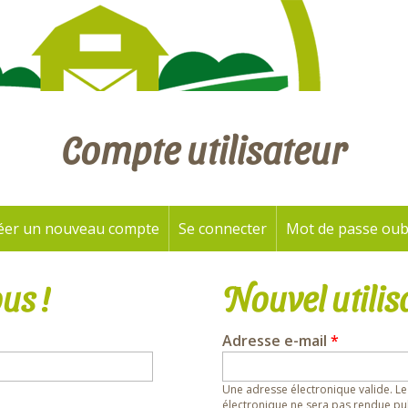
Compte utilisateur
éer un nouveau compte
Se connecter
(onglet actif)
Mot de passe oub
us !
Nouvel utilis
Adresse e-mail
*
Une adresse électronique valide. Le
électronique ne sera pas rendue pub