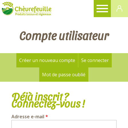
CHÈVREFEUILLE
Compte utilisateur
Créer un nouveau compte
Se connecter
(onglet a
Onglets
principaux
Mot de passe oublié
Déjà inscrit ?
Connectez-vous !
Adresse e-mail
*