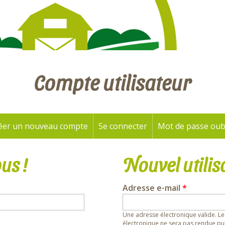
Compte utilisateur
éer un nouveau compte
Se connecter
(onglet actif)
Mot de passe oub
us !
Nouvel utilis
Adresse e-mail
*
Une adresse électronique valide. Le
électronique ne sera pas rendue pub