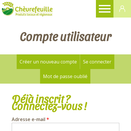
CHÈVREFEUILLE
Compte utilisateur
Créer un nouveau compte
Se connecter
(onglet a
Onglets
principaux
Mot de passe oublié
Déjà inscrit ?
Connectez-vous !
Adresse e-mail
*