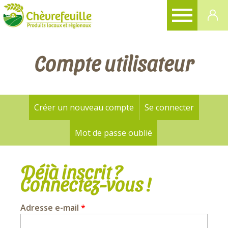
CHÈVREFEUILLE
Compte utilisateur
Créer un nouveau compte
Se connecter
(onglet a
Onglets
principaux
Mot de passe oublié
Déjà inscrit ?
Connectez-vous !
Adresse e-mail
*