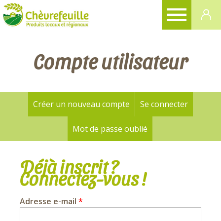
CHÈVREFEUILLE
Compte utilisateur
Créer un nouveau compte
Se connecter
(onglet a
Onglets
principaux
Mot de passe oublié
Déjà inscrit ?
Connectez-vous !
Adresse e-mail
*