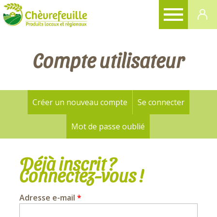
CHÈVREFEUILLE
Compte utilisateur
Créer un nouveau compte
Se connecter
(onglet a
Onglets
principaux
Mot de passe oublié
Déjà inscrit ?
Connectez-vous !
Adresse e-mail
*