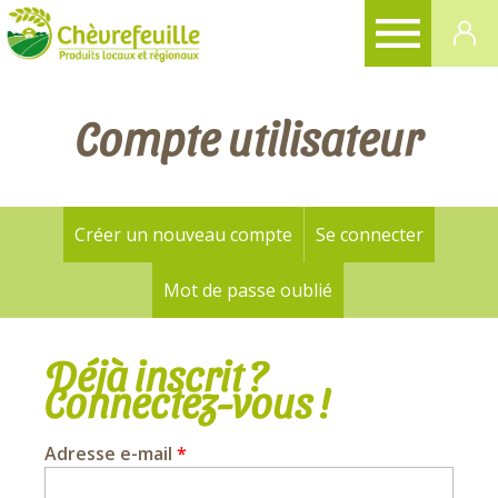
CHÈVREFEUILLE
Compte utilisateur
Créer un nouveau compte
Se connecter
(onglet a
Onglets
principaux
Mot de passe oublié
Déjà inscrit ?
Connectez-vous !
Adresse e-mail
*