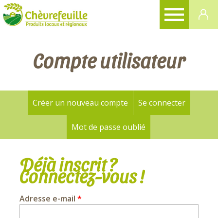
CHÈVREFEUILLE
Compte utilisateur
Créer un nouveau compte
Se connecter
(onglet a
Onglets
principaux
Mot de passe oublié
Déjà inscrit ?
Connectez-vous !
Adresse e-mail
*