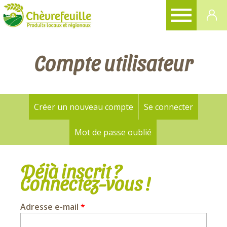
CHÈVREFEUILLE
Compte utilisateur
Créer un nouveau compte
Se connecter
(onglet a
Onglets
principaux
Mot de passe oublié
Déjà inscrit ?
Connectez-vous !
Adresse e-mail
*