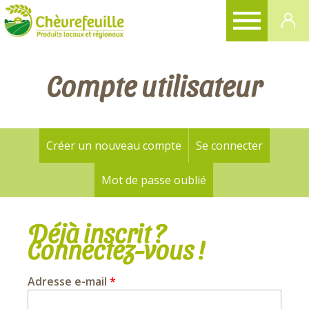
CHÈVREFEUILLE
Compte utilisateur
Créer un nouveau compte
Se connecter
(onglet a
Onglets
principaux
Mot de passe oublié
Déjà inscrit ?
Connectez-vous !
Adresse e-mail
*