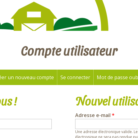
Compte utilisateur
éer un nouveau compte
Se connecter
(onglet actif)
Mot de passe oub
us !
Nouvel utilis
Adresse e-mail
*
Une adresse électronique valide. Le
électronique ne sera pas rendue pub