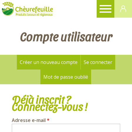
CHÈVREFEUILLE
Compte utilisateur
Créer un nouveau compte
Se connecter
(onglet a
Onglets
principaux
Mot de passe oublié
Déjà inscrit ?
Connectez-vous !
Adresse e-mail
*