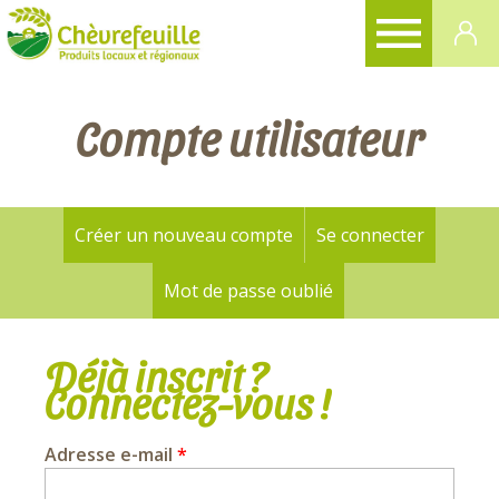
CHÈVREFEUILLE
Compte utilisateur
Créer un nouveau compte
Se connecter
(onglet a
Onglets
principaux
Mot de passe oublié
Déjà inscrit ?
Connectez-vous !
Adresse e-mail
*