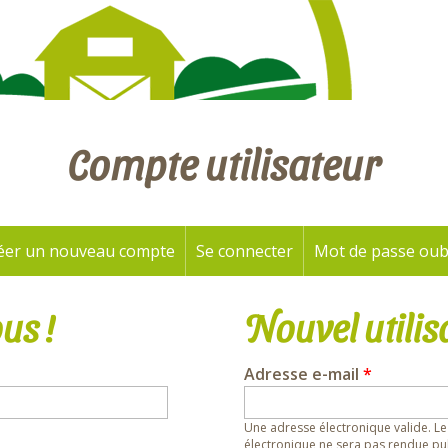
Compte utilisateur
éer un nouveau compte
Se connecter
(onglet actif)
Mot de passe oub
us !
Nouvel utilis
Adresse e-mail
*
Une adresse électronique valide. Le
électronique ne sera pas rendue pub