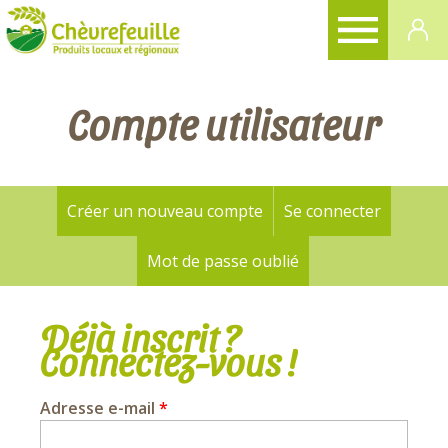
CHÈVREFEUILLE
Compte utilisateur
Créer un nouveau compte
Se connecter
(onglet a
Onglets
principaux
Mot de passe oublié
Déjà inscrit ?
Connectez-vous !
Adresse e-mail
*