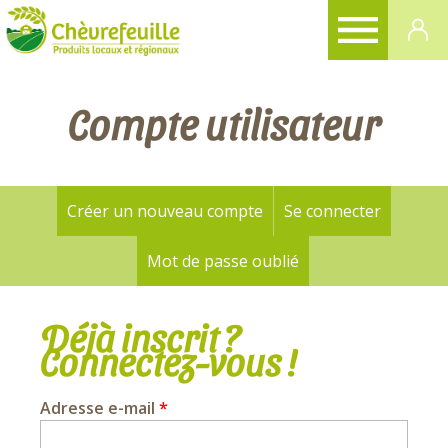
CHÈVREFEUILLE
Compte utilisateur
Créer un nouveau compte
Se connecter
(onglet a
Onglets
principaux
Mot de passe oublié
Déjà inscrit ?
Connectez-vous !
Adresse e-mail
*