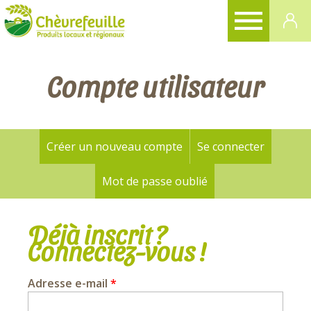
CHÈVREFEUILLE
Compte utilisateur
Créer un nouveau compte
Se connecter
(onglet a
Onglets
principaux
Mot de passe oublié
Déjà inscrit ?
Connectez-vous !
Adresse e-mail
*