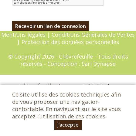
Mentions légales
|
Conditions Générales de Ventes
|
Protection des données personnelles
© Copyright 2026 - Chèvrefeuille - Tous droits
réservés - Conception :
Sarl Dynapse
Chèvrefeuille - Les grands Etrichets -
72650 Saint-Saturnin - 02 43 25 29 42
Ce site utilise des cookies techniques afin
lemagasinchevrefeuille@orange.fr
de vous proposer une navigation
confortable. En naviguant sur le site vous
acceptez l’utilisation de ces cookies.
J’accepte